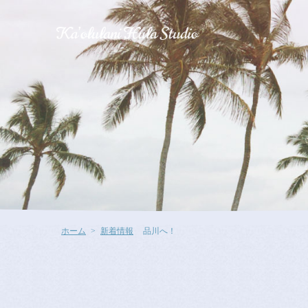
ホーム
新着情報
品川へ！