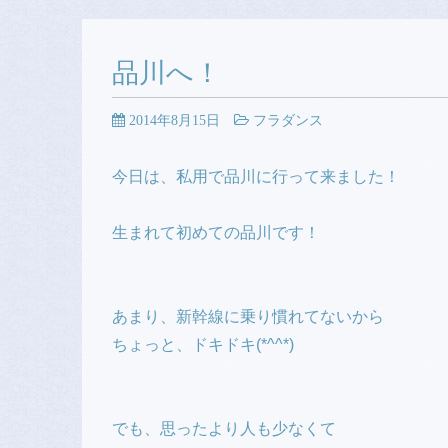
品川へ！
2014年8月15日
フラダンス
今日は、私用で品川に行って来ました！
生まれて初めての品川です！
あまり、新幹線に乗り慣れてないから
ちょっと、ドキドキ(*^^*)
でも、思ったより人も少なくて