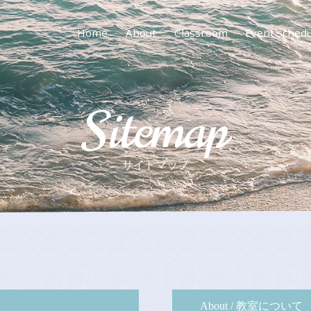
Home
About
Classroom
Event sched
Sitemap
サイトマップ
About / 教室について