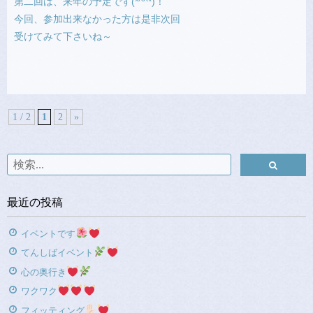
第二回は、来年の予定です(*^^*)！
今回、参加出来なかった方は是非次回
受けてみて下さいね～
1 / 2
1
2
»
最近の投稿
イベントです
てんしばイベント
心の奥行き
ワクワク
フィッティング