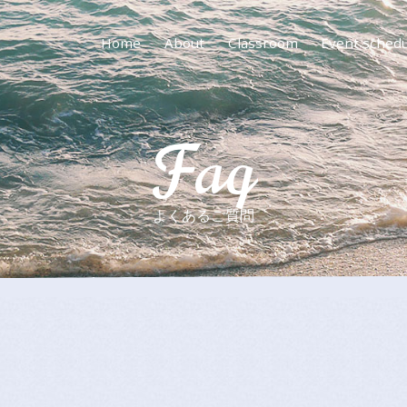
Home
About
Classroom
Event sched
Faq
よくあるご質問