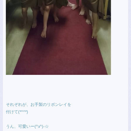
それぞれが、お手製のリボンレイを
付けて(*^^*)
うん、可愛いー(^з^)-☆