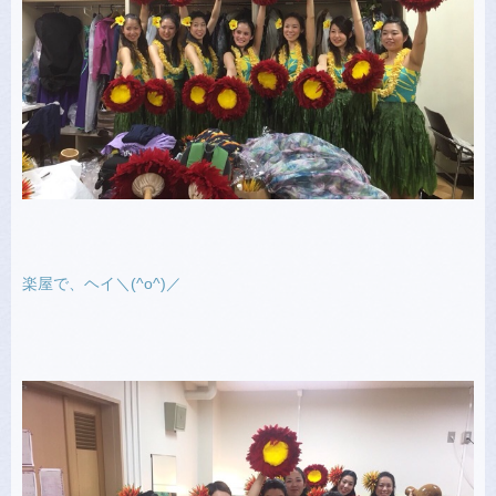
楽屋で、ヘイ＼(^o^)／