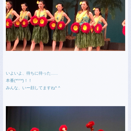
いよいよ、待ちに待った......
本番(*^^*)！！
みんな、いー顔してますね^ ^