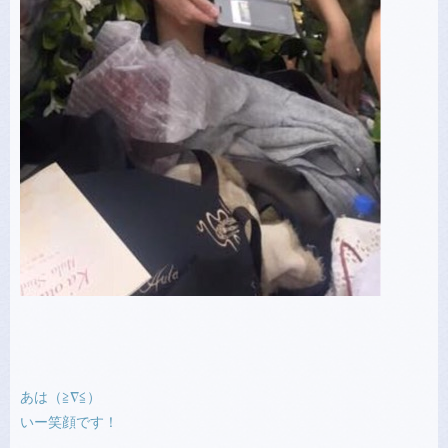
あは（≧∇≦）
いー笑顔です！