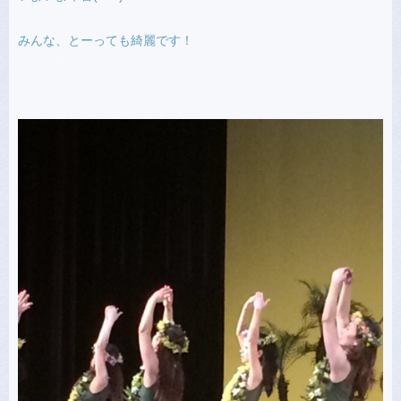
みんな、とーっても綺麗です！