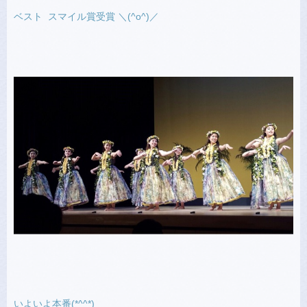
ベスト スマイル賞受賞 ＼(^o^)／
いよいよ本番(*^^*)