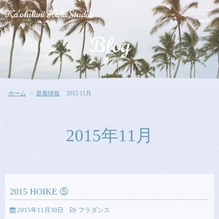
menu
Blog
新着情報
ホーム
新着情報
2015 11月
2015年11月
2015 HOIKE ⑤
2015年11月30日
フラダンス