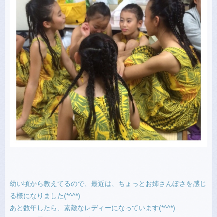
幼い頃から教えてるので、最近は、ちょっとお姉さんぽさを感じ
る様になりました(*^^*)
あと数年したら、素敵なレディーになっています(*^^*)