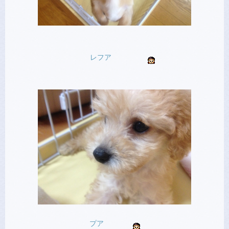
レフア
プア