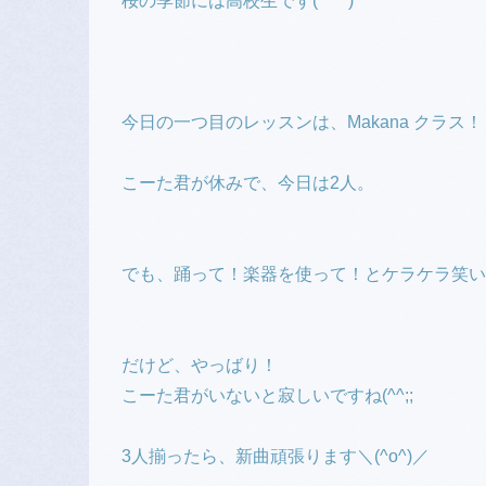
桜の季節には高校生です(*^^*)
今日の一つ目のレッスンは、Makana クラス！
こーた君が休みで、今日は2人。
でも、踊って！楽器を使って！とケラケラ笑いな
だけど、やっばり！
こーた君がいないと寂しいですね(^^;;
3人揃ったら、新曲頑張ります＼(^o^)／