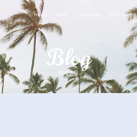
Home
About
Classroom
Event sched
Blog
新着情報